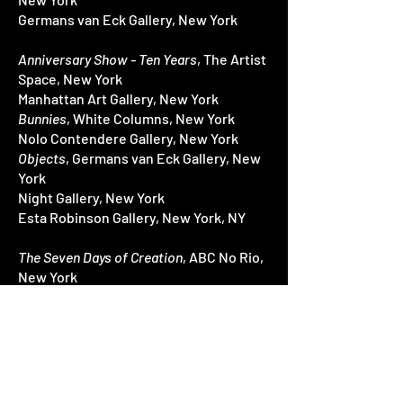
Germans van Eck Gallery, New York
Anniversary Show - Ten Years
, The Artist
Space, New York
Manhattan Art Gallery, New York
Bunnies
, White Columns, New York
Nolo Contendere Gallery, New York
Objects
, Germans van Eck Gallery, New
York
Night Gallery, New York
Esta Robinson Gallery, New York, NY
The Seven Days of Creation
, ABC No Rio,
New York
Selections,
The Artist Space, New York
Decisions of Arms
, Just Above Midtown
Downtown Gallery, New York
Homage to Joseph Cornell
, Gabrielle
Bryers Gallery, New York